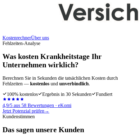
Kostenrechner
Über uns
Fehlzeiten-Analyse
Was kosten Krankheitstage
Ihr
Unternehmen
wirklich?
Berechnen Sie in Sekunden die tatsächlichen Kosten durch
Fehlzeiten —
kostenlos
und
unverbindlich
.
100% kostenlos
Ergebnis in 30 Sekunden
Fundiert
4,9/5 aus 58 Bewertungen
·
eKomi
Jetzt Potenzial prüfen
→
Kundenstimmen
Das sagen unsere Kunden